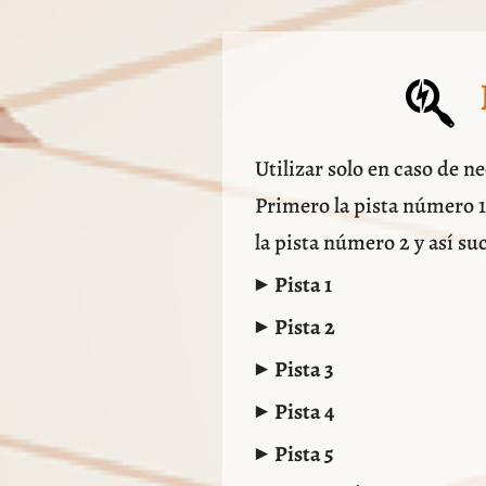
Utilizar solo en caso de n
Primero la pista número 1,
la pista número 2 y así s
Pista 1
▾
Pista 2
▾
Pista 3
▾
Pista 4
▾
Pista 5
▾